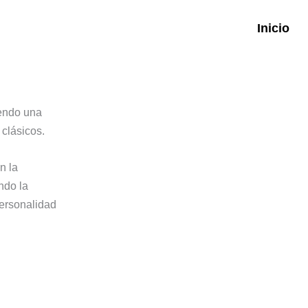
Inicio
iendo una
 clásicos.
n la
ndo la
personalidad